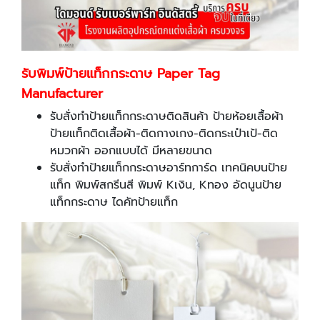
รับพิมพ์ป้ายแท็กกระดาษ Paper Tag
Manufacturer
รับสั่งทำป้ายแท็กกระดาษติดสินค้า ป้ายห้อยเสื้อผ้า
ป้ายแท็กติดเสื้อผ้า-ติดกางเกง-ติดกระเป๋าเป้-ติด
หมวกผ้า ออกแบบได้ มีหลายขนาด
รับสั่งทำป้ายแท็กกระดาษอาร์ทการ์ด เทคนิคบนป้าย
แท็ก พิมพ์สกรีนสี พิมพ์ Kเงิน, Kทอง อัดนูนป้าย
แท็กกระดาษ ไดคัทป้ายแท็ก