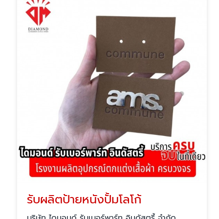
รับผลิตป้ายหนังปั้มโลโก้
บริษัท ไดมอนด์ รับเบอร์พาร์ท อินดัสตรี้ จำกัด