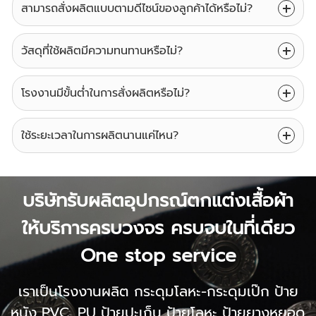
สามารถสั่งผลิตแบบตามดีไซน์ของลูกค้าได้หรือไม่?
วัสดุที่ใช้ผลิตมีความทนทานหรือไม่?
โรงงานมีขั้นต่ำในการสั่งผลิตหรือไม่?
ใช้ระยะเวลาในการผลิตนานแค่ไหน?
บริษัทรับผลิตอุปกรณ์ตกแต่งเสื้อผ้า
ให้บริการครบวงจร ครบจบในที่เดียว
One stop service
เราเป็นโรงงานผลิต กระดุมโลหะ-กระดุมเป๊ก ป้าย
หนัง PVC, PU ป้ายปะเก็น ป้ายโลหะ ป้ายยางหยอด