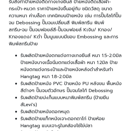
รับสั่งทำป้ายหนังติดกางเกงยีนส์ ป้ายหนังติดเสื้อผ้า-
กระเป๋า-หมวก ราคาป้ายหนังขึ้นอยู่กับ ชนิดวัสดุ ขนาด
ความหนา ค่าบล็อก เทคนิคบนป้ายหนัง เช่น การปั๊มโลโก้ปั๊ม
จม Debossing ปั๊มจมเปลี่ยนสี พิมพ์สกรีน พิมพ์
สกรีน+จม ปั๊มจมฟอยล์สี-ปั๊มจมฟอยล์ Kเงิน/ Kทอง/
Kทองแดง/ Kดำ ปั๊มนูนแบบมีขอบ Embossing และการ
พิมพ์สกรีนป้าย
รับผลิตป้ายหนังตกแต่งกางเกงยีนส์ หนา 1.5-2.0มิล
ป้ายหนังบางเนื้อนิ่มตกแต่งเสื้อผ้า หนา 1.2มิล ป้าย
หนังตกแต่งกระเป๋าและป้ายหนังหลังดำสำหรับทำ
Hangtag หนา 1.8-2.0มิล
รับผลิตป้ายหนัง PVC ป้ายหนัง PU หลังขน พื้นหนัง
สีต่างๆ ปั๊มจมตัวอักษร ปั๊มจมโลโก้ Debossing
รับผลิตป้ายปะเก็นแบบหนาพิมพ์สกรีน (ป้ายยีน
ส์Levi's)
รับผลิตป้ายหนังตอกหมุด
รับผลิตป้ายแท็กหนังเจาะตอกตาไก่ ป้ายห้อย
Hangtag แบบเจาะรูในคล้องโซ่ไข่ปลา