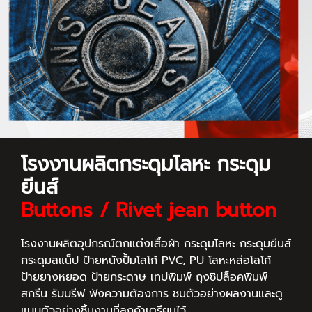
โรงงานผลิตกระดุมโลหะ กระดุม
ยีนส์
Buttons / Rivet jean button
โรงงานผลิตอุปกรณ์ตกแต่งเสื้อผ้า กระดุมโลหะ กระดุมยีนส์
กระดุมสแน็ป ป้ายหนังปั้มโลโก้ PVC, PU โลหะหล่อโลโก้
ป้ายยางหยอด ป้ายกระดาษ เทปพิมพ์ ถุงซิปล็อคพิมพ์
สกรีน รับบรีฟ ฟังความต้องการ ชมตัวอย่างผลงานและดู
แบบตัวอย่างชิ้นงานที่ลูกค้าเตรียมไว้