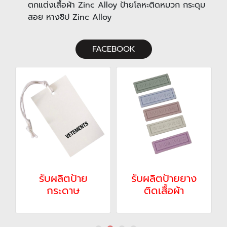
ตกแต่งเสื้อผ้า Zinc Alloy ป้ายโลหะติดหมวก กระดุม
สอย หางซิป Zinc Alloy
FACEBOOK
ป้าย
รับผลิตป้ายยาง
รับสั่งทำป้ายโลห
าษ
ติดเสื้อผ้า