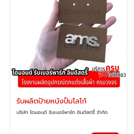
รับผลิตป้ายหนังปั้มโลโก้
บริษัท ไดมอนด์ รับเบอร์พาร์ท อินดัสตรี้ จำกัด