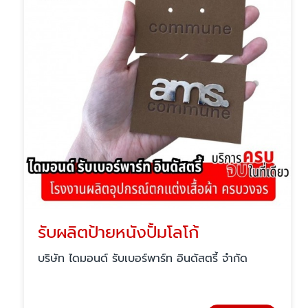
รับผลิตป้ายหนังปั้มโลโก้
บริษัท ไดมอนด์ รับเบอร์พาร์ท อินดัสตรี้ จำกัด