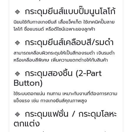
🔹 กระดุมยีนส์แบบปั๊มนูนโลโก้
นิยมใช้กับกางเกงยีนส์ เสื้อแจ็คเก็ต ใช้เทคนิคปั๊มลาย
โลโก้ ชื่อแบรนด์ หรือดีไซน์เฉพาะของลูกค้า
🔹 กระดุมยีนส์เคลือบสี/รมดำ
สามารถเคลือบผิวกระดุมให้เป็นสีทองรมดำ เงินรมดำ
หรือเคลือบสีพิเศษ เพิ่มความแตกต่างให้กับสินค้า
🔹 กระดุมสองชิ้น (2-Part
Button)
ใช้ระบบตอกแน่น ทนทาน เหมาะกับงานที่ต้องการความ
แข็งแรง เช่น กางเกงยีนส์คุณภาพสูง
🔹 กระดุมแฟชั่น / กระดุมโลหะ
ตกแต่ง